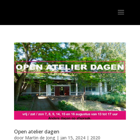
Open atelier dagen
door
Martin de Jong
|
jan 15, 2024
|
2020