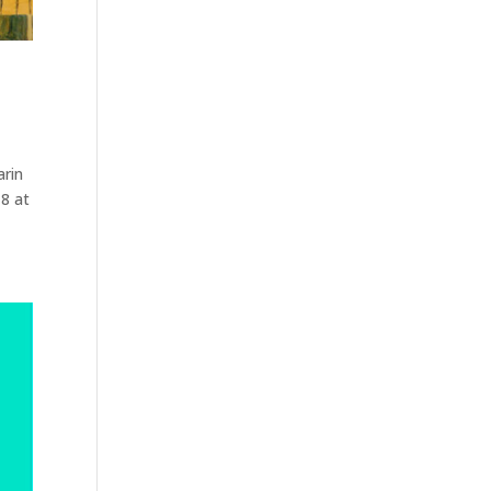
arin
 8 at