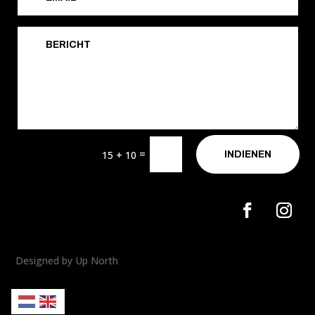
=
15 + 10
INDIENEN
Designed by Up North